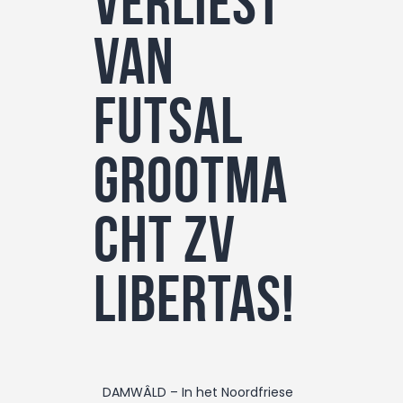
verliest
van
futsal
grootma
cht ZV
Libertas!
DAMWÂLD – In het Noordfriese