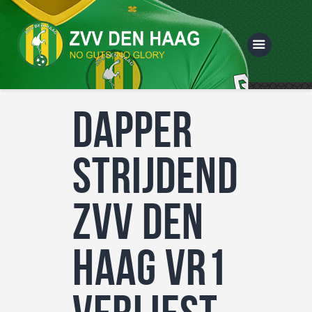
Dapper
Home
Vereniging
strijdend
Selecties
Sponsoring
ZVV Den
Webshop
Haag Vr1