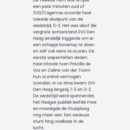
De tweede helft was amper
een paar minuten oud of
ZVG/Cagemax scoorde haar
tweede doelpunt van de
wedstrijd, 0-2. Het was alsof die
vergrote achterstand ZVV Den
Haag eindelijk triggerde om er
een schepje bovenop te doen
en zelf ook eens te scoren. De
eerste wapenfeiten deden
haar intrede toen Priscilla de
Vos en Celine van der Toorn
hun scorend vermogen
toonden. In no time kwam ZVV
Den Haag langszij, 1-2 en 2-2.
De wedstrijd werd spannender,
het Haagse publiek leefde mee
en moedigde de thuisploeg
nog meer aan. Een serieuze
stunt hing voelbaar in de
lucht.