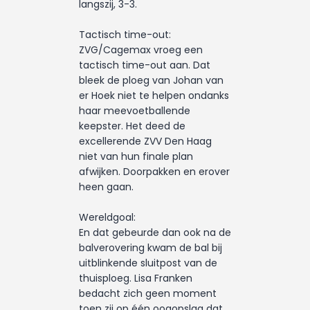
langszij, 3-3.
Tactisch time-out:
ZVG/Cagemax vroeg een
tactisch time-out aan. Dat
bleek de ploeg van Johan van
er Hoek niet te helpen ondanks
haar meevoetballende
keepster. Het deed de
excellerende ZVV Den Haag
niet van hun finale plan
afwijken. Doorpakken en erover
heen gaan.
Wereldgoal:
En dat gebeurde dan ook na de
balverovering kwam de bal bij
uitblinkende sluitpost van de
thuisploeg. Lisa Franken
bedacht zich geen moment
toen zij op één oogopslag dat