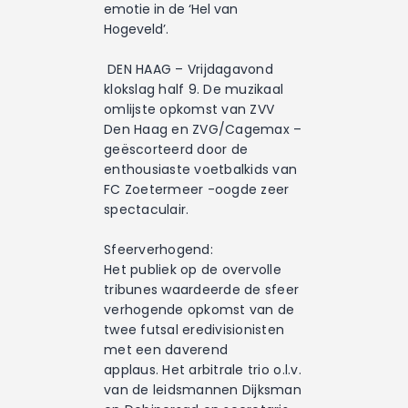
emotie in de ‘Hel van
Hogeveld’.
DEN HAAG – Vrijdagavond
klokslag half 9. De muzikaal
omlijste opkomst van ZVV
Den Haag en ZVG/Cagemax –
geëscorteerd door de
enthousiaste voetbalkids van
FC Zoetermeer -oogde zeer
spectaculair.
Sfeerverhogend:
Het publiek op de overvolle
tribunes waardeerde de sfeer
verhogende opkomst van de
twee futsal eredivisionisten
met een daverend
applaus. Het arbitrale trio o.l.v.
van de leidsmannen Dijksman