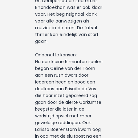
en Debipersad en secretaris
Bhondoekhan was er ook klaar
voor. Het beginsignaal klonk
voor alle aanwezigen als
muziek in de oren. De futsal
thriller kon eindelijk van start
gaan.
Onbenutte kansen:
Na een kleine 5 minuten spelen
begon Celine van der Toorn
aan een rush dwars door
iedereen heen en bood een
doelkans aan Priscilla de Vos
die haar inzet gepareerd zag
gaan door de alerte Gorkumse
keepster die later in de
wedstrijd opviel met meer
geweldige reddingen. Ook
Larissa Boerenstam kwam oog
in oog met de sluitpost na een