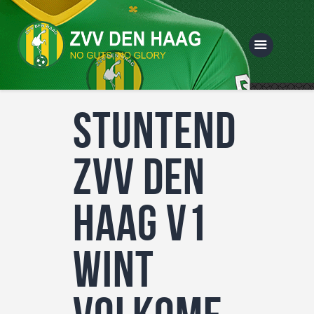
Stuntend
Home
Vereniging
ZVV Den
Selecties
Sponsoring
Haag V1
Webshop
wint