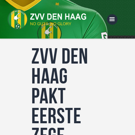
ZVV Den
Home
Vereniging
Haag
Selecties
Sponsoring
pakt
Webshop
eerste