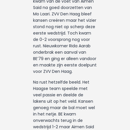
kwam van de voet van Aimen
Said na goed doorzetten van
Mo Laari. ZVV Den Haag bleef
kansen creëren maar het vizier
stond nog niet op scherp deze
eerste wedstrijd. Toch kwam
de 0-2 voorsprong nog voor
rust. Nieuwkomer Rida Aarab
onderbrak een aanval van
BE’79 en ging er alleen vandoor
en maakte zijn eerste doelpunt
voor ZVV Den Haag.
Na rust hetzelfde beeld. Het
Haagse team speelde met
veel passie en deelde de
lakens uit op het veld. Kansen
genoeg maar de bal moet wel
in het netje. BE kwam
onverwachts terug in de
wedstrijd 1-2 maar Aimen Said